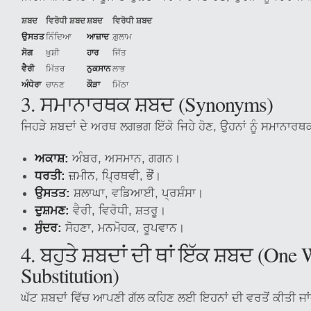
ਸ਼ਬਦ
ਵਿਰੋਧੀ ਸ਼ਬਦ
ਸ਼ਬਦ
ਵਿਰੋਧੀ ਸ਼ਬਦ
ਉਸਤਤ
ਨਿੰਦਿਆ
ਆਜ਼ਾਦ
ਗ਼ੁਲਾਮ
ਸੋਗ
ਖ਼ੁਸ਼ੀ
ਹਾਰ
ਜਿੱਤ
ਵੈਰੀ
ਮਿੱਤਰ
ਨੁਕਸਾਨ
ਲਾਭ
ਅੰਧੇਰਾ
ਚਾਨਣ
ਕੌੜਾ
ਮਿੱਠਾ
3. ਸਮਾਨਾਰਥਕ ਸ਼ਬਦ (Synonyms)
ਜਿਹੜੇ ਸ਼ਬਦਾਂ ਦੇ ਅਰਥ ਲਗਭਗ ਇੱਕੋ ਜਿਹੇ ਹੋਣ, ਉਹਨਾਂ ਨੂੰ ਸਮਾਨਾਰਥ
ਅਕਾਸ਼:
ਅੰਬਰ, ਅਸਮਾਨ, ਗਗਨ।
ਧਰਤੀ:
ਜ਼ਮੀਨ, ਪ੍ਰਿਥਵੀ, ਭੌਂ।
ਉਸਤਤ:
ਸ਼ਲਾਘਾ, ਵਡਿਆਈ, ਪ੍ਰਸ਼ੰਸਾ।
ਦੁਸ਼ਮਣ:
ਵੈਰੀ, ਵਿਰੋਧੀ, ਸ਼ਤਰੂ।
ਸੁੰਦਰ:
ਸੋਹਣਾ, ਮਨਮੋਹਕ, ਰੂਪਵਾਨ।
4. ਬਹੁਤੇ ਸ਼ਬਦਾਂ ਦੀ ਥਾਂ ਇੱਕ ਸ਼ਬਦ (One
Substitution)
ਘੱਟ ਸ਼ਬਦਾਂ ਵਿੱਚ ਆਪਣੀ ਗੱਲ ਕਹਿਣ ਲਈ ਇਹਨਾਂ ਦੀ ਵਰਤੋਂ ਕੀਤੀ ਜਾਂ